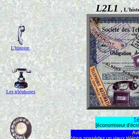
L2L1
, L'his
L'histoire
Les téléphones
Té
[économiseur d'écra
Avi
Vous possédez un vieux téléph